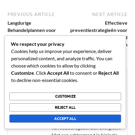
PREVIOUS ARTICLE
NEXT ARTICLE
Langdurige
Effectieve
Behandelplannen voor
preventiestrategieën voor
Seizoensgebonden
allergieën en verkoudheid
We respect your privacy
Allergieën en
bij volwassenen
Cookies help us improve your experience, deliver
Verkoudheden
personalized content, and analyze traffic. You can
choose which cookies to allow by clicking
Customize
. Click
Accept All
to consent or
Reject All
About Clara Thompson
to decline non-essential cookies.
Clara Thompson is een
CUSTOMIZE
gezondheidsenthousiast en
schrijver die zich richt op het
REJECT ALL
helpen van mensen bij het
ACCEPT ALL
navigeren door de complexiteit
van seizoensgebonden allergieën.
Met een achtergrond in biologie