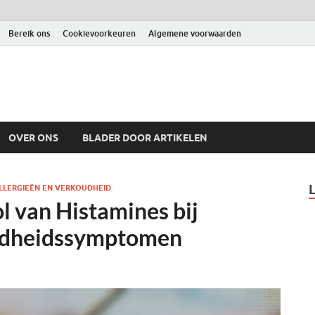
Bereik ons
Cookievoorkeuren
Algemene voorwaarden
OVER ONS
BLADER DOOR ARTIKELEN
LLERGIEËN EN VERKOUDHEID
l van Histamines bij
oudheidssymptomen