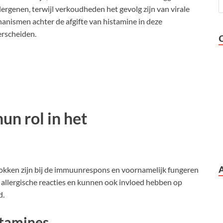
rgenen, terwijl verkoudheden het gevolg zijn van virale
hanismen achter de afgifte van histamine in deze
erscheiden.
un rol in het
rokken zijn bij de immuunrespons en voornamelijk fungeren
in allergische reacties en kunnen ook invloed hebben op
d.
stamines