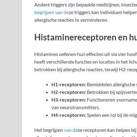
Andere triggers zijn bepaalde medicijnen, insec
begrijpen van de
ze triggers kan individuen helpe
allergische reacties te verminderen.
Histaminereceptoren en hu
Histamines oefenen hun effecten uit via vier hoo
heeft verschillende functies en locaties in het l
betrokken bij allergische reacties, terwijl H2-re
H1-receptoren:
Bemiddelen allergische 
H2-receptoren:
Betrokken bij spijsvert
H3-receptoren:
Functioneren voornameli
van neurotransmitters.
H4-receptoren:
Spelen een rol bij de mi
Het begrijpen
van de
ze receptoren kan helpen bi