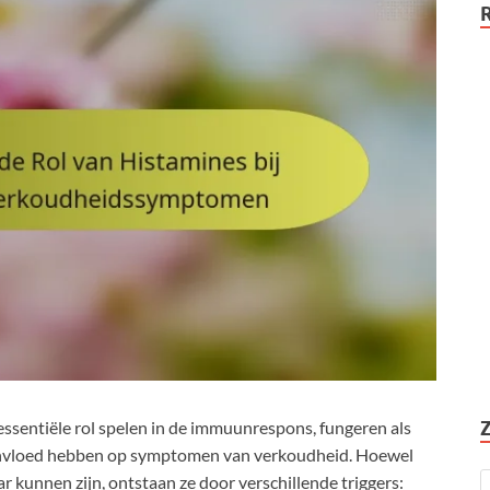
essentiële rol spelen in de immuunrespons, fungeren als
n invloed hebben op symptomen van verkoudheid. Hoewel
 kunnen zijn, ontstaan ze door verschillende triggers: