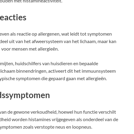
ouden met histamineactiviteit.
reacties
geven als reactie op allergenen, wat leidt tot symptomen
t deel uit van het afweersysteem van het lichaam, maar kan
voor mensen met allergieën.
mijten, huidschilfers van huisdieren en bepaalde
lichaam binnendringen, activeert dit het immuunsysteem
e typische symptomen die gepaard gaan met allergieën.
idssymptomen
van de gewone verkoudheid, hoewel hun functie verschilt
oudheid worden histamines vrijgegeven als onderdeel van de
 symptomen zoals verstopte neus en loopneus.