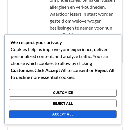
allergieën en verkoudheden,
waardoor lezers in staat worden
gesteld om weloverwogen
beslissingen te nemen voor hun
gezondheid.
We respect your privacy
View all posts by Clara Thompson
Cookies help us improve your experience, deliver
→
personalized content, and analyze traffic. You can
choose which cookies to allow by clicking
Customize
. Click
Accept All
to consent or
Reject All
to decline non-essential cookies.
Leave a Reply
CUSTOMIZE
Your email address will not be published.
Required fields are
REJECT ALL
marked
*
ACCEPT ALL
COMMENT
*