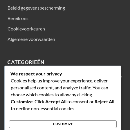
Beleid gegevensbescherming
Bereik ons
Cookievoorkeuren
Algemene voorwaarden
CATEGORIEËN
We respect your privacy
Behandelingsopties voor Seizoensgebonden Allergieën en
Cookies help us improve your experience, deliver
Verkoudheden
personalized content, and analyze traffic. You can
Preventietips voor seizoensgebonden allergieën en
choose which cookies to allow by clicking
verkoudheden
Customize
. Click
Accept All
to consent or
Reject All
to decline non-essential cookies.
Vergelijking van symptomen van seizoensgebonden
allergieën en verkoudheid
CUSTOMIZE