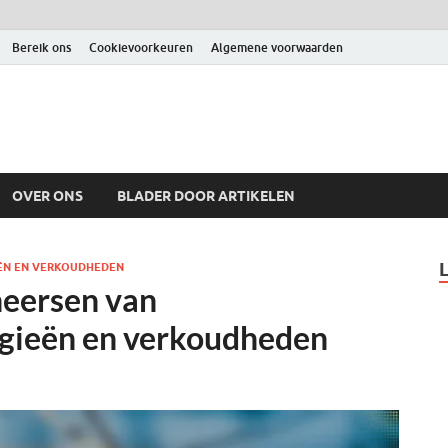
Bereik ons
Cookievoorkeuren
Algemene voorwaarden
OVER ONS
BLADER DOOR ARTIKELEN
EËN EN VERKOUDHEDEN
eheersen van
rgieën en verkoudheden