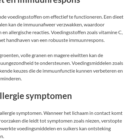
de voedingsstoffen om effectief te functioneren. Een dieet
neralen kan de immuunafweer verzwakken, waardoor
n allergische reacties. Voedingsstoffen zoals vitamine C,
or het handhaven van een robuuste immuunrespons.
groenten, volle granen en magere eiwitten kan de
muungezondheid te ondersteunen. Voedingsmiddelen zoals
tekende keuzes die de immuunfunctie kunnen verbeteren en
rminderen.
allergie symptomen
an allergie symptomen. Wanneer het lichaam in contact komt
eroorzaken die leidt tot symptomen zoals niezen, verstopte
 bewerkte voedingsmiddelen en suikers kan ontsteking
n.