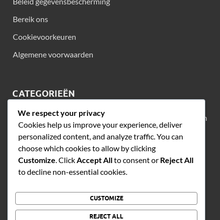
Beleid gegevensbescherming
Bereik ons
Cookievoorkeuren
Algemene voorwaarden
CATEGORIEËN
We respect your privacy
Behandelingsopties voor Seizoensgebonden Allergieën en
Cookies help us improve your experience, deliver
Verkoudheden
personalized content, and analyze traffic. You can
Preventietips voor seizoensgebonden allergieën en
choose which cookies to allow by clicking
verkoudheden
Customize
. Click
Accept All
to consent or
Reject All
to decline non-essential cookies.
Vergelijking van symptomen van seizoensgebonden
allergieën en verkoudheid
CUSTOMIZE
REJECT ALL