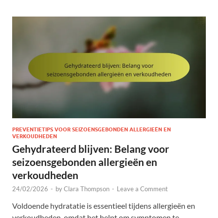
PREVENTIETIPS VOOR SEIZOENSGEBONDEN ALLERGIEËN EN
VERKOUDHEDEN
Gehydrateerd blijven: Belang voor
seizoensgebonden allergieën en
verkoudheden
24/02/2026
-
by
Clara Thompson
-
Leave a Comment
Voldoende hydratatie is essentieel tijdens allergieën en
verkoudheden, omdat het helpt om symptomen te