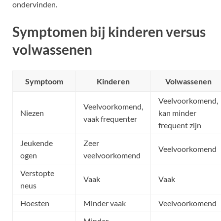
ondervinden.
Symptomen bij kinderen versus
volwassenen
Symptoom
Kinderen
Volwassenen
Veelvoorkomend,
Veelvoorkomend,
Niezen
kan minder
vaak frequenter
frequent zijn
Jeukende
Zeer
Veelvoorkomend
ogen
veelvoorkomend
Verstopte
Vaak
Vaak
neus
Hoesten
Minder vaak
Veelvoorkomend
Minder